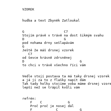
VZOREK 

hudba a text Zbyněk Zatloukal

G                    C7

Stojím právě v trávě na dost šikmým svahu

D                    G

pod nohama drny sešlapávám

G  

Ještě že máš drsnej vzorek

   C7

od ševce krásně zdrsněnej

D                            G

to chci v trávě všechno říci vám

Vedle stojí postava ta má taky drsnej vzorek

a já jí za to z flašky napít dám

Tak tady holky stojíme voba máme drsnej vzore
lepší než se trápit kvůli vám

refrén:

    F    C             G

    Proč proč je nosej dál

    F            C           G
