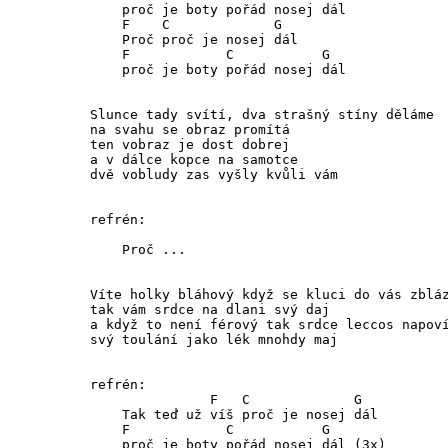
    proč je boty pořád nosej dál

    F    C             G

    Proč proč je nosej dál

    F            C           G

    proč je boty pořád nosej dál

Slunce tady svítí, dva strašný stíny děláme

na svahu se obraz promítá

ten vobraz je dost dobrej

a v dálce kopce na samotce

dvě vobludy zas vyšly kvůli vám

refrén:

    Proč ... 

Víte holky bláhový když se kluci do vás zbláz
tak vám srdce na dlani svý daj

a když to není férový tak srdce leccos napoví
svý toulání jako lék mnohdy maj

refrén:

               F   C             G

    Tak teď už víš proč je nosej dál

    F            C           G 

    proč je boty pořád nosej dál (3x)
