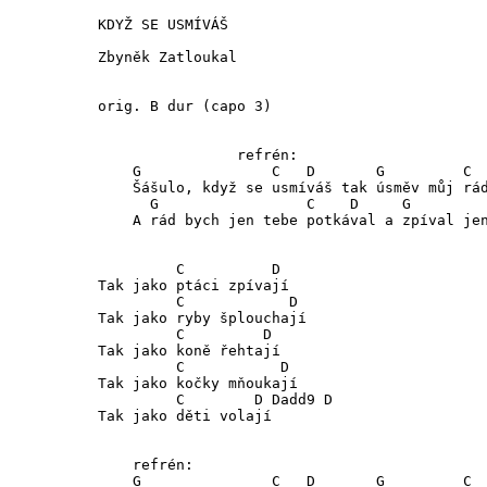
KDYŽ SE USMÍVÁŠ

Zbyněk Zatloukal

orig. B dur (capo 3)

		refrén:

    G               C   D       G         C  
    Šášulo, když se usmíváš tak úsměv můj rád
      G                 C    D     G         
    A rád bych jen tebe potkával a zpíval jen
         C          D 

Tak jako ptáci zpívají

         C            D

Tak jako ryby šplouchají

         C         D

Tak jako koně řehtají

         C           D

Tak jako kočky mňoukají

         C        D Dadd9 D

Tak jako děti volají

    refrén:

    G               C   D       G         C  