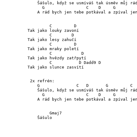
    Šášulo, když se usmíváš tak úsměv můj rád
      G                 C    D     G         
    A rád bych jen tebe potkával a zpíval jen
         C         D 

Tak jako louky zavoní 

         C        D

Tak jako lesy zahučí 

         C         D

Tak jako mraky poletí

         C            D

Tak jako hvězdy zatřpytí

         C           D Dadd9 D

Tak jako slunce zasvítí

 2x refrén:

    G               C   D       G         C  
    Šášulo, když se usmíváš tak úsměv můj rád
      G                 C    D     G         
    A rád bych jen tebe potkával a zpíval jen
         Gmaj7

    Šášulo
