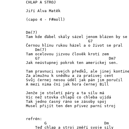
CHLAP A STROJ

Jiří Alva Matěk

(capo 4 - F#moll) 

Dm(7) 

Tam kde ďábel skály sázel jenom blázen by se 
                           G7 

Černou hlínu rukou házel a o život se pral

    Dm(7)           

Tam ocelovou jizvou člověk krotí zem

    G7                              Dm7

Jak neústupnej pokrok ten americkej sen.

Tam pravnuci svejch předků, ale jinej kontine
Za almužnu k snědku a za prašivej cent

Svůj černej nesou úděl jak pán jim poručil

A mezi nima ční jak hora černej Bill

Jenže je století páry a ta sílu má

Víc než stovka chlapů co chleba ujídá

Tak jedno časný ráno se zásoby spoj

Musel přijít ten den přivez parní stroj

refrén:

        G                         Dm

    Teď chlap a stroj změří svoje síly
