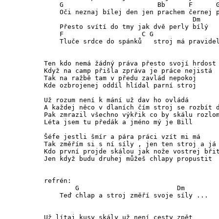
    G                        Bb      F      G
    Oči neznaj bílej den jen prachem černej p
                                      Dm 

    Přesto svítí do tmy jak dvě perly bílý

    F                    C G                 
    Tluče srdce do spánků   stroj má pravidel
Ten kdo nemá žádný práva přesto svojí hrdost 
Když na camp přišla zpráva je práce nejistá 

Tak na ražbě tam v předu zavlád nepokoj

Kde ozbrojenej oddíl hlídal parní stroj

Už rozum není k mání už dav ho ovládá

A každej něco v dlaních čím stroj se rozbít d
Pak zmrazil všechno výkřik co by skálu rozlom
Léta jsem tu předák a jméno mý je Bill

Šéfe jestli šmír a pára práci vzít mi má

Tak změřím si s ní síly , jen ten stroj a já

Kdo první projde skálou jak nože vostrej břit
Jen když budu druhej můžeš chlapy propustit

refrén:

        G                         Dm

    Teď chlap a stroj změří svoje síly ...

Už lítaj kusy skály už není cesty zpět
